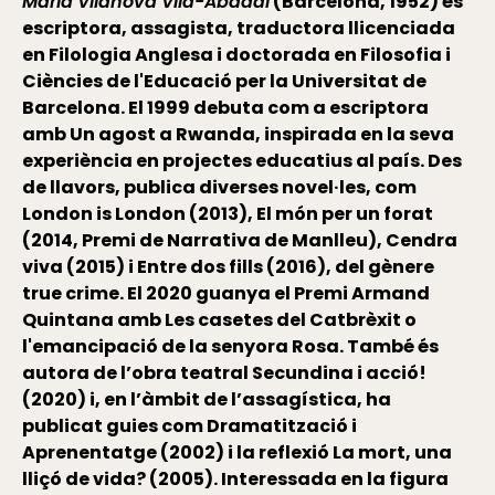
Maria Vilanova Vila-Abadal
(Barcelona, 1952) és
escriptora, assagista, traductora llicenciada
en Filologia Anglesa i doctorada en Filosofia i
Ciències de l'Educació per la Universitat de
Barcelona. El 1999 debuta com a escriptora
amb Un agost a Rwanda, inspirada en la seva
experiència en projectes educatius al país. Des
de llavors, publica diverses novel·les, com
London is London (2013), El món per un forat
(2014, Premi de Narrativa de Manlleu), Cendra
viva (2015) i Entre dos fills (2016), del gènere
true crime. El 2020 guanya el Premi Armand
Quintana amb Les casetes del Catbrèxit o
l'emancipació de la senyora Rosa. També és
autora de l’obra teatral Secundina i acció!
(2020) i, en l’àmbit de l’assagística, ha
publicat guies com Dramatització i
Aprenentatge (2002) i la reflexió La mort, una
lliçó de vida? (2005). Interessada en la figura