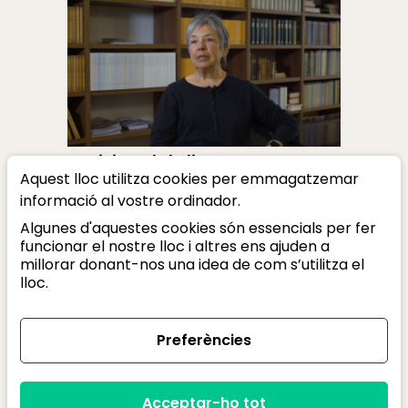
Activista de la literatura
Aquest lloc utilitza cookies per emmagatzemar
Margarida Aritzeta
informació al vostre ordinador.
Algunes d'aquestes cookies són essencials per fer
funcionar el nostre lloc i altres ens ajuden a
millorar donant-nos una idea de com s’utilitza el
lloc.
Amb el suport de:
Preferències
Acceptar-ho tot