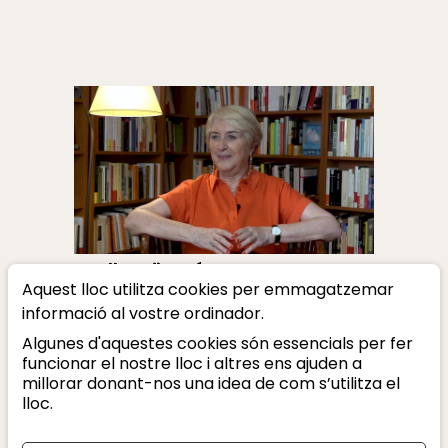
Les llengües són un tresor
Aquest lloc utilitza cookies per emmagatzemar
meravellós
informació al vostre ordinador.
Gemma Lienas
Algunes d'aquestes cookies són essencials per fer
funcionar el nostre lloc i altres ens ajuden a
millorar donant-nos una idea de com s’utilitza el
lloc.