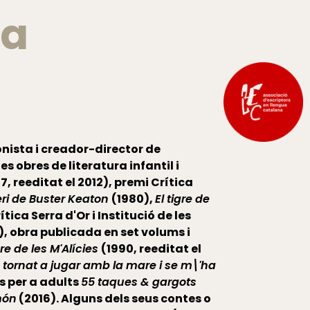
ia
onista i creador-director de
es obres de literatura infantil i
7, reeditat el 2012), premi Crítica
eri de Buster Keaton
(1980),
El tigre de
ica Serra d'Or i Institució de les
), obra publicada en set volums i
bre de les M'Alícies
(1990, reeditat el
 tornat a jugar amb la mare i se m\'ha
s per a adults
55 taques & gargots
món
(2016). Alguns dels seus contes o