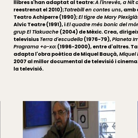
llibres s'han adaptat al teatre:
A l'inrevés, a N
reestrenat el 2010);
Tatrebill en contes uns
, amb e
Teatro Achiperre (1990);
El tigre de Mary Plexiglà
Alvic Teatre (1991), i
El quadre més bonic del mó
grup El Tlakuache
(2004) de Mèxic. Crea, dirigei
televisius
Terra d'escudella
(1976-79),
Planeta I
Programa +o-xo:
(1996-2000), entre d'altres. Ta
adapta l'obra poètica de Miquel Bauçà,
Miquel 
2007 al millor documental de televisió i cinem
la televisió.