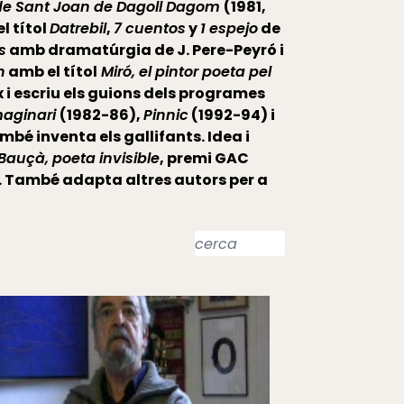
it de Sant Joan de Dagoll Dagom
(1981,
l títol
Datrebil
,
7 cuentos
y
1 espejo
de
s
amb dramatúrgia de J. Pere-Peyró i
n
amb el títol
Miró, el pintor poeta pel
x i escriu els guions dels programes
maginari
(1982-86),
Pinnic
(1992-94) i
mbé inventa els gallifants. Idea i
Bauçà, poeta invisible
, premi GAC
a. També adapta altres autors per a