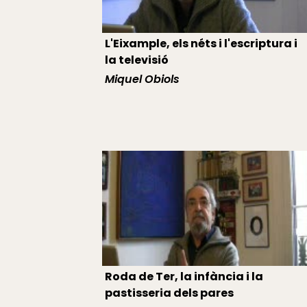
L'Eixample, els néts i l'escriptura i
la televisió
Miquel Obiols
Roda de Ter, la infància i la
pastisseria dels pares