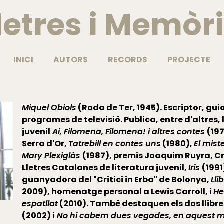
letres i Memòr
INICI
AUTORS
RECORDS
PROJECTE
Miquel Obiols
(Roda de Ter, 1945). Escriptor, gui
programes de televisió. Publica, entre d'altres, l
juvenil
Ai, Filomena, Filomena! i altres contes
(197
Serra d'Or,
Tatrebill en contes uns
(1980),
El mist
Mary Plexiglàs
(1987), premis Joaquim Ruyra, Crít
Lletres Catalanes de literatura juvenil,
Iris
(1991
guanyadora del "Critici in Erba" de Bolonya,
Lli
2009), homenatge personal a Lewis Carroll, i
He
espatllat
(2010). També destaquen els dos llibre
(2002) i
No hi cabem dues vegades, en aquest 