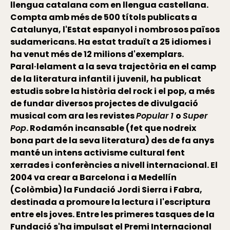
llengua catalana com en llengua castellana.
Compta amb més de 500 títols publicats a
Catalunya, l'Estat espanyol i nombrosos països
sudamericans. Ha estat traduït a 25 idiomes i
ha venut més de 12 milions d'exemplars.
Paral·lelament a la seva trajectòria en el camp
de la literatura infantil i juvenil, ha publicat
estudis sobre la història del rock i el pop, a més
de fundar diversos projectes de divulgació
musical com ara les revistes
Popular 1
o
Super
Pop
. Rodamón incansable (fet que nodreix
bona part de la seva literatura) des de fa anys
manté un intens activisme cultural fent
xerrades i conferències a nivell internacional. El
2004 va crear a Barcelona i a Medellín
(Colòmbia) la Fundació Jordi Sierra i Fabra,
destinada a promoure la lectura i l'escriptura
entre els joves. Entre les primeres tasques de la
Fundació s'ha impulsat el Premi Internacional