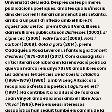
Universitat de Lleida. Després de les primeres
publicacions poètiques, amb les quals s'inscriu
dins del corrent literari anomenat dels setanta,
arriba a un punt d'inflexió amb el llibre
En
aquest dau del foc
, premi Cavall Verd. El seus
darrers llibres publicats són
Disfresses
(2002),
El
cigne cec
(2005),
Vidre fumat
(2006),
Flors i
carboni
(2008),
Gota a gota
(2014), premi
Cadaqués a Rosa Leveroni, i l'antologia
Concert
d'esferes
(1975-2016) (2017). Com a assagista i
crític literari col·labora en la renovació poètica
que van marcar els anys 70 i 80 amb llibres com
Les darreres tendències de la poesia catalana
(1968–1979) (1980), amb Vicenç Altaió; o la
recopilació d'estudis poètics
L'agulla en el fil
(1987). Ha contribuït a la difusió de l'obra de
Joan Vinyoli amb edicions i amb el llibre
Joan
Vinyoli
(1985). Però els seus interessos
assagístics han seguit també els camins de la