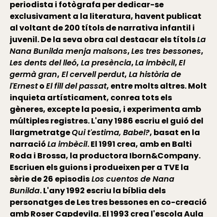
periodista i fotògrafa per dedicar-se
exclusivament a la literatura, havent publicat
al voltant de 200 títols de narrativa infantil i
juvenil. De la seva obra cal destacar els títols
La
Nana Bunilda menja malsons
,
Les tres bessones
,
Les dents del lleó
,
La presència
,
La imbècil
,
El
germà gran
,
El cervell perdut
,
La història de
l'Ernest
o
El fill del passat
, entre molts altres. Molt
inquieta artísticament, conrea tots els
gèneres, excepte la poesia, i experimenta amb
múltiples registres. L'any 1986 escriu el guió del
llargmetratge
Qui t'estima, Babel?
, basat en la
narració
La imbècil
. El 1991 crea, amb en Balti
Roda i Brossa, la productora Iborn&Company.
Escriuen els guions i produeixen per a TVE la
sèrie de 26 episodis
Los cuentos de Nana
Bunilda
. L'any 1992 escriu la bíblia dels
personatges de Les tres bessones en co-creació
amb Roser Capdevila. El 1993 crea l'escola Aula