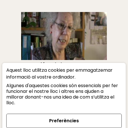
La passió per la lectura
Aquest lloc utilitza cookies per emmagatzemar
Mercè Company
informació al vostre ordinador.
Algunes d'aquestes cookies són essencials per fer
funcionar el nostre lloc i altres ens ajuden a
millorar donant-nos una idea de com s’utilitza el
lloc.
Amb el suport de:
Preferències