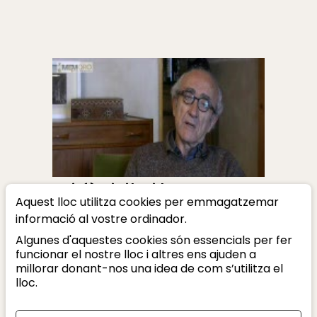
La infància i la vida a Menorca
Aquest lloc utilitza cookies per emmagatzemar
Pere Pons i Clar
informació al vostre ordinador.
Algunes d'aquestes cookies són essencials per fer
funcionar el nostre lloc i altres ens ajuden a
millorar donant-nos una idea de com s’utilitza el
lloc.