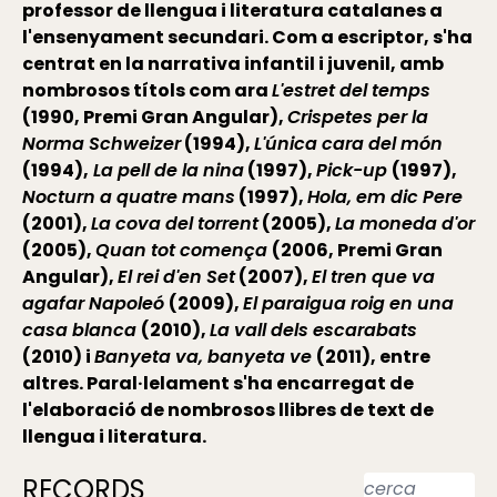
professor de llengua i literatura catalanes a
l'ensenyament secundari. Com a escriptor, s'ha
centrat en la narrativa infantil i juvenil, amb
nombrosos títols com ara
L'estret del temps
(1990, Premi Gran Angular),
Crispetes per la
Norma Schweizer
(1994),
L'única cara del món
(1994),
La pell de la nina
(1997),
Pick-up
(1997),
Nocturn a quatre mans
(1997),
Hola, em dic Pere
(2001),
La cova del torrent
(2005),
La moneda d'or
(2005),
Quan tot comença
(2006, Premi Gran
Angular),
El rei d'en Set
(2007),
El tren que va
agafar Napoleó
(2009),
El paraigua roig en una
casa blanca
(2010),
La vall dels escarabats
(2010) i
Banyeta va, banyeta ve
(2011), entre
altres. Paral·lelament s'ha encarregat de
l'elaboració de nombrosos llibres de text de
llengua i literatura.
RECORDS