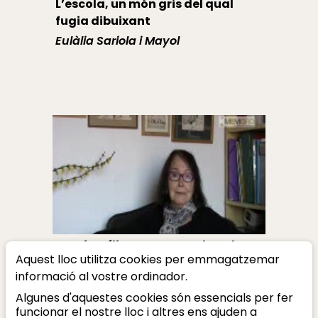
L’escola, un món gris del qual
fugia dibuixant
Eulàlia Sariola i Mayol
Una família on regnava la cultura
Aquest lloc utilitza cookies per emmagatzemar
i la llibertat
informació al vostre ordinador.
Eulàlia Sariola i Mayol
Algunes d'aquestes cookies són essencials per fer
funcionar el nostre lloc i altres ens ajuden a