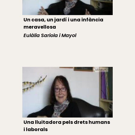
Un casa, un jardí i una infància
meravellosa
Eulàlia Sariola i Mayol
Una lluitadora pels drets humans
i laborals