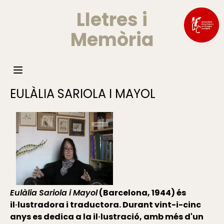
Lletres i
Memòria
EULÀLIA SARIOLA I MAYOL
Eulàlia Sariola i Mayol
(Barcelona, 1944) és
il·lustradora i traductora. Durant vint-i-cinc
anys es dedica a la il·lustració, amb més d'un