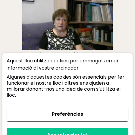
El barri del Guinardó i la felicitat
Aquest lloc utilitza cookies per emmagatzemar
malgrat la postguerra
informació al vostre ordinador.
Alegria Julià
Algunes d'aquestes cookies són essencials per fer
funcionar el nostre lloc i altres ens ajuden a
millorar donant-nos una idea de com s’utilitza el
lloc.
Amb el suport de:
Preferències
Acceptar-ho tot