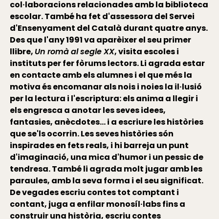
col·laboracions relacionades amb la biblioteca
escolar. També ha fet d'assessora del Servei
d'Ensenyament del Català durant quatre anys.
Des que l'any 1991 va aparèixer el seu primer
llibre,
Un romà al segle XX
, visita escoles i
instituts per fer fòrums lectors. Li agrada estar
en contacte amb els alumnes i el que més la
motiva és encomanar als nois i noies la il·lusió
per la lectura i l'escriptura: els anima a llegir i
els engresca a anotar les seves idees,
fantasies, anècdotes… i a escriure les històries
que se'ls ocorrin. Les seves històries són
inspirades en fets reals, i hi barreja un punt
d'imaginació, una mica d'humor i un pessic de
tendresa. També li agrada molt jugar amb les
paraules, amb la seva forma i el seu significat.
De vegades escriu contes tot comptant i
contant, juga a enfilar monosíl·labs fins a
construir una història, escriu contes