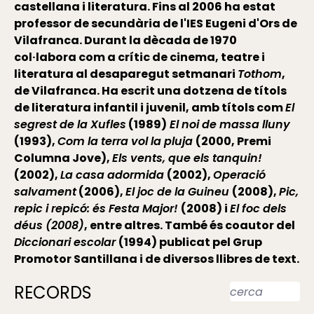
castellana i literatura. Fins al 2006 ha estat
professor de secundària de l'IES Eugeni d'Ors de
Vilafranca. Durant la dècada de 1970
col·labora com a crític de cinema, teatre i
literatura al desaparegut setmanari
Tothom
,
de Vilafranca. Ha escrit una dotzena de títols
de literatura infantil i juvenil, amb títols com
El
segrest de la Xufles
(1989)
El noi de massa lluny
(1993),
Com la terra vol la pluja
(2000, Premi
Columna Jove),
Els vents, que els tanquin!
(2002),
La casa adormida
(2002),
Operació
salvament
(2006),
El joc de la Guineu
(2008),
Pic,
repic i repicó: és Festa Major!
(2008) i
El foc dels
déus (2008)
, entre altres. També és coautor del
Diccionari escolar
(1994) publicat pel Grup
Promotor Santillana i de diversos llibres de text.
RECORDS