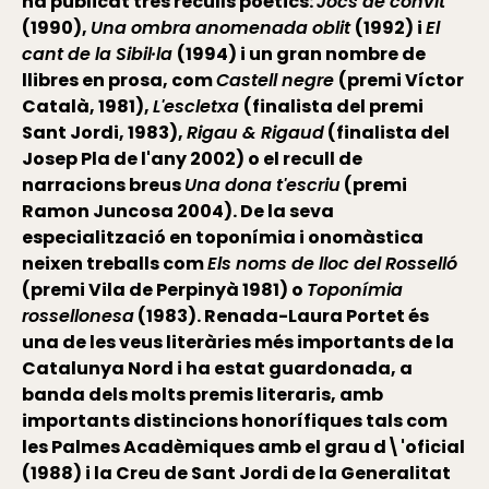
ha publicat tres reculls poètics:
Jocs de convit
(1990),
Una ombra anomenada oblit
(1992) i
El
cant de la Sibil·la
(1994) i un gran nombre de
llibres en prosa, com
Castell negre
(premi Víctor
Català, 1981),
L'escletxa
(finalista del premi
Sant Jordi, 1983),
Rigau & Rigaud
(finalista del
Josep Pla de l'any 2002) o el recull de
narracions breus
Una dona t'escriu
(premi
Ramon Juncosa 2004). De la seva
especialització en toponímia i onomàstica
neixen treballs com
Els noms de lloc del Rosselló
(premi Vila de Perpinyà 1981) o
Toponímia
rossellonesa
(1983).
Renada-Laura Portet
és
una de les veus literàries més importants de la
Catalunya Nord i ha estat guardonada, a
banda dels molts premis literaris, amb
importants distincions honorífiques tals com
les Palmes Acadèmiques amb el grau d\'oficial
(1988) i la Creu de Sant Jordi de la Generalitat