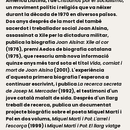
Amèrica Llatina, i de
Cristianos por el Socialismo
,
un moviment polític i religiós que va néixer
durant la dècada de 1970 en diversos països.
Dos anys després de la mort del també
sacerdot i treballador social Joan Alsina,
assassinat a Xile per la dictadura militar,
publica la biografia
Joan Alsina: Xile al cor
(1976), premi Aedos de biografia catalana
(1975), que reescriu amb nova informació
quinze anys més tard sota el títol
Vida, comiat i
mort de Joan Alsina
(2001). L'experiència
d'aquesta primera biografia l'esperona a
continuar escrivint, i publica
La recerca secreta
de Josep M. Mercader
(1992), el testimoni d'un
jove català malalt de sida. Després d'un llarg
treball de recerca, publica un documentat
projecte biogràfic sobre el poeta Miquel Martí i
Pol en dos volums,
Miquel Martí i Pol: L'arrel i
l'escorça
(1999) i
Miquel Martí i Pol: El llarg viatge